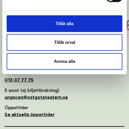
Tillåt alla
Till toppen
Tillåt urval
Ung Scen Öst
- En del av Scenkonst Öst
Avvisa alla
Kundservice
013-37 77 75
E-post (ej biljettbokning)
ungscen@ostgotateatern.se
Öppettider
Se aktuella öppettider