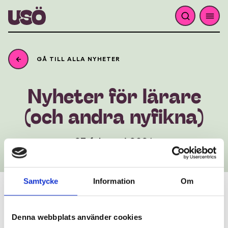
GÅ TILL ALLA NYHETER
Nyheter
lärare
för
nyfikna)
andra
(och
27 februari 2026
Samtycke
Information
Om
Fräscha nyheter om vårens
Denna webbplats använder cookies
utbud för skolor