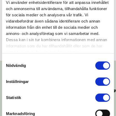
Vi använder enhetsidentifierare för att anpassa innehållet
och annonserna till användarna, tillhandahålla funktioner
Nu har du som prenumererar på vårt nyhetsbrev tagit
för sociala medier och analysera vår trafik. Vi
emot det senaste utskicket, där vi berättar om vårens
vidarebefordrar även sådana identifierare och annan
föreställningar.
information från din enhet till de sociala medier och
annons- och analysföretag som vi samarbetar med.
Läs nyhetsbrevet här
Dessa kan i sin tur kombinera informationen med annan
information som du har tillhandahållit eller som de har
samlat in när du har använt deras tjänster.
Samtyckesval
Du kan när som helst ändra ditt val. För att återkalla eller
Nödvändig
ändra ditt samtycke klickar du på den runda symbolen
Visa alla
Fortsätt läsa
längst ned till höger på webbplatsen.
Inställningar
Scenverket 7-22 augusti
Lärarkväll 1 se
5 AUGUSTI 2026
17 JUNI 2026
Statistik
Marknadsföring