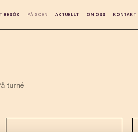
T BESÖK
PÅ SCEN
AKTUELLT
OM OSS
KONTAKT
På turné