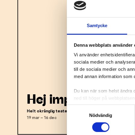
Samtycke
Denna webbplats använder 
Vi använder enhetsidentifierar
sociala medier och analysera 
till de sociala medier och a
med annan information som du 
Du kan när som helst ändra di
Hej impro!
ned till höger på webbplatsen
Samtyckesval
Helt okrånglig teater
Nödvändig
19 mar – 16 dec