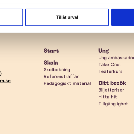
Tillåt urval
Start
Ung
Ung ambassadö
Skola
Take One!
Skolbokning
Teaterkurs
)
Referensträffar
rn.se
Ditt besök
Pedagogiskt material
Biljettpriser
Hitta hit
Tillgänglighet