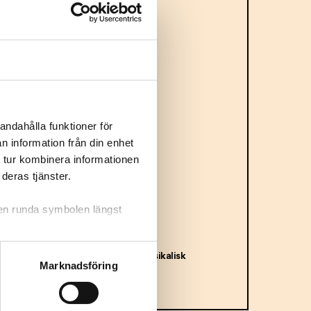
andahålla funktioner för
n information från din enhet
 tur kombinera informationen
deras tjänster.
 den runda symbolen längst
Bäpplet
Urpremiär 25 september för musikalisk
Marknadsföring
fruktsallad på turné
25 sep – 10 dec