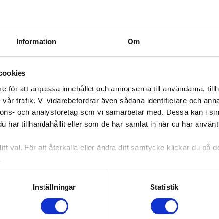
Information
Om
cookies
e för att anpassa innehållet och annonserna till användarna, tillh
vår trafik. Vi vidarebefordrar även sådana identifierare och anna
nnons- och analysföretag som vi samarbetar med. Dessa kan i sin
har tillhandahållit eller som de har samlat in när du har använt 
tt val. För att återkalla eller ändra ditt samtycke klickar du på
Spit Take
.
Urpremiär 25 september för wheelies och
Inställningar
Statistik
relationer på Stora scen
25 sep – 10 dec