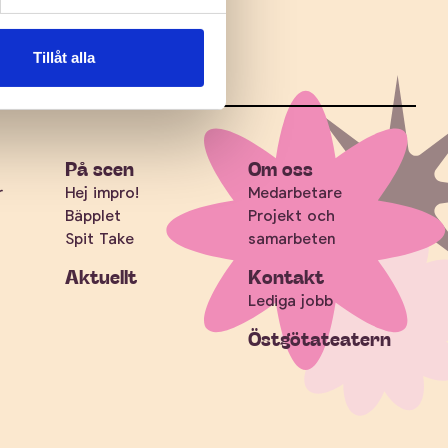
Tillåt alla
På scen
Om oss
r
Hej impro!
Medarbetare
Bäpplet
Projekt och
Spit Take
samarbeten
Aktuellt
Kontakt
Lediga jobb
Östgötateatern