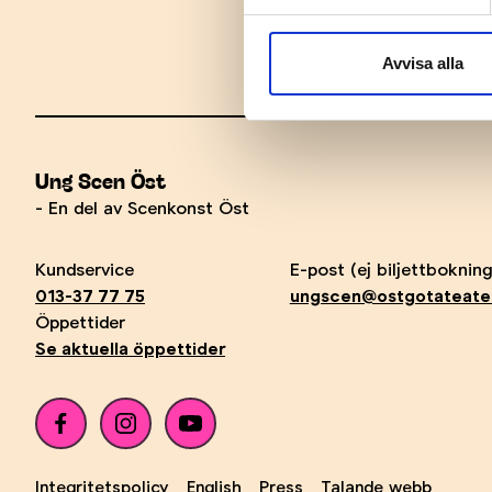
Avvisa alla
Ung Scen Öst
- En del av Scenkonst Öst
Kundservice
E-post (ej biljettbokning
013-37 77 75
ungscen@ostgotateate
Öppettider
Se aktuella öppettider
Integritetspolicy
English
Press
Talande webb