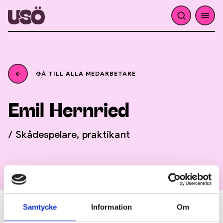
GÅ TILL ALLA MEDARBETARE
Hernried
Emil
/ Skådespelare, praktikant
Samtycke
Information
Om
Biografi