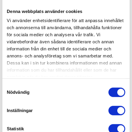
Emil medverkar i
Spit Take
hösten 2026 och är
Denna webbplats använder cookies
praktikant från Schott Acting Studio, Berlin.
Vi använder enhetsidentifierare för att anpassa innehållet
och annonserna till användarna, tillhandahålla funktioner
för sociala medier och analysera vår trafik. Vi
vidarebefordrar även sådana identifierare och annan
information från din enhet till de sociala medier och
Visa alla
Föreställningar
annons- och analysföretag som vi samarbetar med.
Dessa kan i sin tur kombinera informationen med annan
information som du har tillhandahållit eller som de har
samlat in när du har använt deras tjänster.
Samtyckesval
Du kan när som helst ändra ditt val. För att återkalla eller
Nödvändig
ändra ditt samtycke klickar du på den runda symbolen
längst ned till höger på webbplatsen.
Inställningar
Statistik