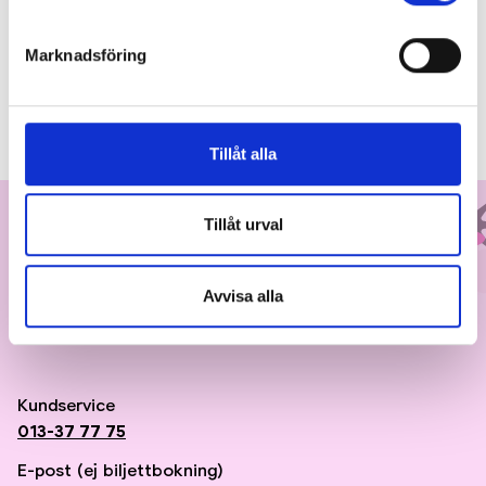
Spit Take
Marknadsföring
Urpremiär 25 september för wheelies
och relationer på Stora scen
Tillåt alla
Tillåt urval
Till toppen
Avvisa alla
Ung Scen Öst
- En del av Scenkonst Öst
Kundservice
013-37 77 75
E-post (ej biljettbokning)