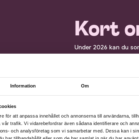
Kort o
Under 2026 kan du som
Lambohov, Ryd eller S
oss.
Läs mer här nedanför!
Information
Om
cookies
e för att anpassa innehållet och annonserna till användarna, tillh
vår trafik. Vi vidarebefordrar även sådana identifierare och anna
nnons- och analysföretag som vi samarbetar med. Dessa kan i sin
 Scen Öst i filmkurser för 13-18-åringar i flera de
har tillhandahållit eller som de har samlat in när du har använt 