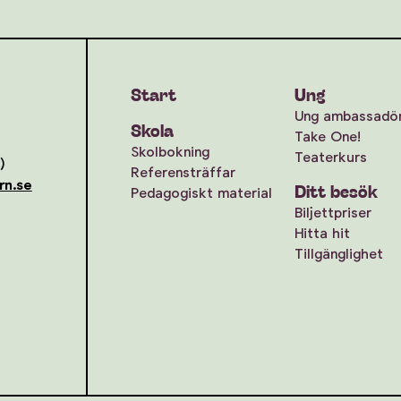
Start
Ung
Ung ambassadö
Skola
Take One!
Skolbokning
Teaterkurs
)
Referensträffar
rn.se
Ditt besök
Pedagogiskt material
Biljettpriser
Hitta hit
Tillgänglighet