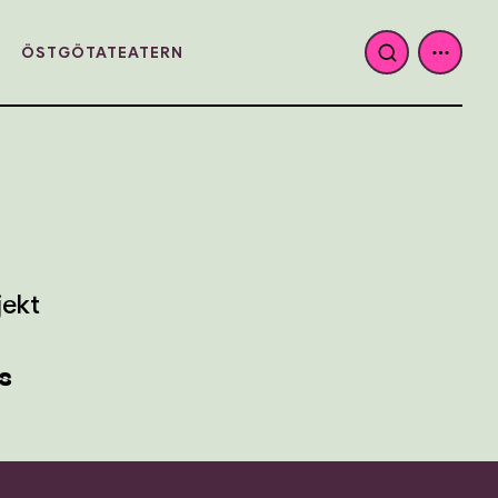
ÖSTGÖTATEATERN
jekt
s