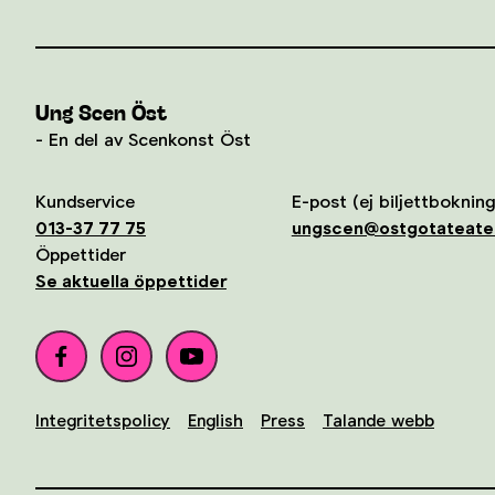
Ung Scen Öst
- En del av Scenkonst Öst
Kundservice
E-post (ej biljettbokning
013-37 77 75
ungscen@ostgotateate
Öppettider
Se aktuella öppettider
Integritetspolicy
English
Press
Talande webb