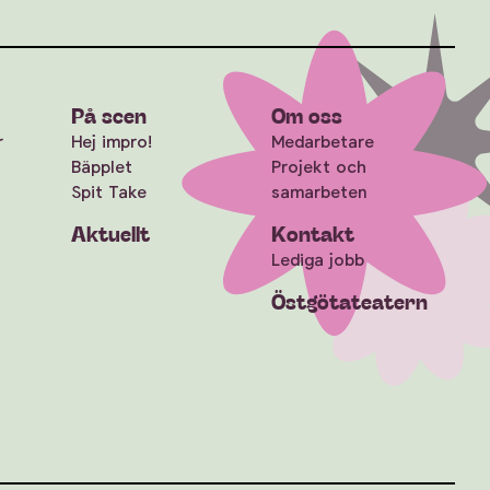
På scen
Om oss
r
Hej impro!
Medarbetare
Bäpplet
Projekt och
Spit Take
samarbeten
Aktuellt
Kontakt
Lediga jobb
Östgötateatern