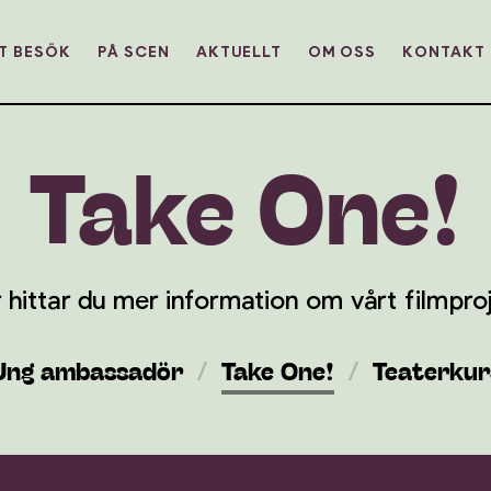
T BESÖK
PÅ SCEN
AKTUELLT
OM OSS
KONTAKT
Take
One!
 hittar du mer information om vårt filmpro
Ung ambassadör
Take One!
Teaterkur