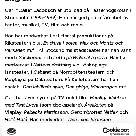
Carl ”Calle” Jacobson är utbildad på Teaterhögskolan i
Stockholm (1995-1999). Han har gedigen erfarenhet av
teater, musikal, TV, film och radio.
Han har medverkat i ett flertal
produktioner på
Riksteatern bl.a.
En druva i solen
,
Max och Moritz
och
Pelikanen
m.fl. På Stockholms stadsteater har han varit
med i
Sårskorpor
och
Lotta på Bråkmakargatan.
Han har
medverkat i
Nattens drottning
vid Jönköpings
länsteater, i
Cabaret
på Norrbottensteatern och
Bergtagna
på Dalateatern. På Kulleteatern har han
spelat i
Den inbillade sjuke, Den girige, Misantropen
m.fl.
Carl har även synts på TV och i film:
Hemliga klubben
med Tant Lycra
(som dockspelare),
Åreakuten
på
Viaplay,
Rebecka Martinsson
,
Genombrottet Netflix
och
Hallå Hallå
. Han medverkar i
Den svenska länken
.
Han har hörts i många barnradioproduktioner för UR,