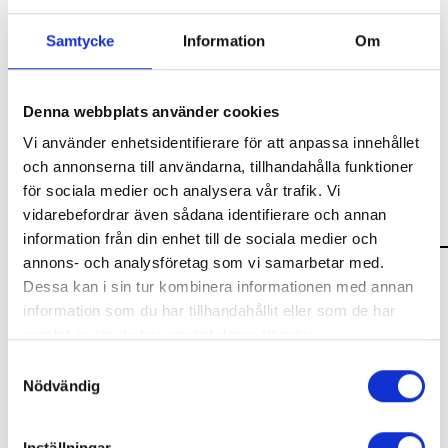
t.ex.
Tre över sju
,
Radioskrivarklubben
, S
måsagor
,
Får i
stövlar
m.m.
Samtycke
Information
Om
Carl medverkade i
Hjälp, dom kommer!
på Ung Scen Öst
våren 2026.
Denna webbplats använder cookies
Vi använder enhetsidentifierare för att anpassa innehållet
och annonserna till användarna, tillhandahålla funktioner
för sociala medier och analysera vår trafik. Vi
Visa alla
Föreställningar
vidarebefordrar även sådana identifierare och annan
information från din enhet till de sociala medier och
annons- och analysföretag som vi samarbetar med.
Dessa kan i sin tur kombinera informationen med annan
information som du har tillhandahållit eller som de har
samlat in när du har använt deras tjänster.
Samtyckesval
Du kan när som helst ändra ditt val. För att återkalla eller
Nödvändig
ändra ditt samtycke klickar du på den runda symbolen
längst ned till höger på webbplatsen.
Inställningar