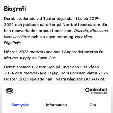
Biografi
Derek studerade vid Teaterhögskolan i Luleå 2019-
2022 och jobbade därefter på Norrbottensteatern där
han medverkade i produktioner som
Orlando
,
Klossarna
,
Marsvinsnätter
och sin egen monolog
Very Nice,
Fågelbajs
.
Hösten 2023 medverkade han i Angeredsteaterns
En
lifetime supply av Capri-Sun
.
Derek spelade i
Queer High
på Ung Scen Öst
våren
2024 och medverkade i
Hjälp, dom kommer!
våren 2025.
Hösten 2025 spelade han i
Nästa hållplats: DU JAG NU
.
Hösten 2026 ser ni honom i
Spit Take
.
Samtycke
Information
Om