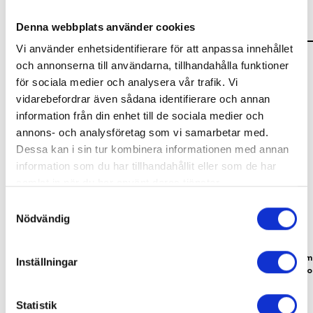
Visa alla
Föreställningar
Denna webbplats använder cookies
Vi använder enhetsidentifierare för att anpassa innehållet
och annonserna till användarna, tillhandahålla funktioner
för sociala medier och analysera vår trafik. Vi
vidarebefordrar även sådana identifierare och annan
information från din enhet till de sociala medier och
annons- och analysföretag som vi samarbetar med.
Dessa kan i sin tur kombinera informationen med annan
information som du har tillhandahållit eller som de har
samlat in när du har använt deras tjänster.
Samtyckesval
Du kan när som helst ändra ditt val. För att återkalla eller
Nödvändig
ändra ditt samtycke klickar du på den runda symbolen
Queer High
Spit Take
längst ned till höger på webbplatsen.
Spelas nu! Från åk. 7 eller från 12 år och
Urpremiär 25 septem
Inställningar
uppåt.
och relationer på Sto
Statistik