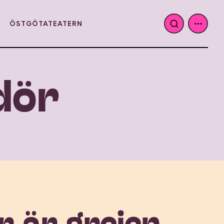
ÖSTGÖTATEATERN
dör
r är grejen