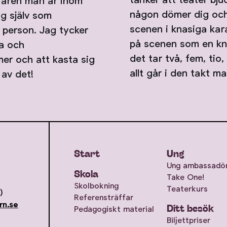
rfaren man är inom
någon dömer dig och
ig själv som
scenen i knasiga kara
 person. Jag tycker
på scenen som en kn
la och
det tar två, fem, tio,
mer och att kasta sig
allt går i den takt m
 av det!
Start
Ung
Ung ambassadö
Skola
Take One!
Skolbokning
Teaterkurs
)
Referensträffar
rn.se
Ditt besök
Pedagogiskt material
Biljettpriser