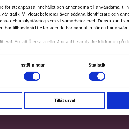
Alla aktiviteter 
e för att anpassa innehållet och annonserna till användarna, tillh
Anmälan sker til
vår trafik. Vi vidarebefordrar även sådana identifierare och anna
nnons- och analysföretag som vi samarbetar med. Dessa kan i sin
rebecca.garman
er, det blir mycket
har tillhandahållit eller som de har samlat in när du har använt 
träffen.
Du behöver inte
tt val. För att återkalla eller ändra ditt samtycke klickar du på
räcker att du gi
.
också gör det!
Har du frågor? 
Inställningar
Statistik
Tillåt urval