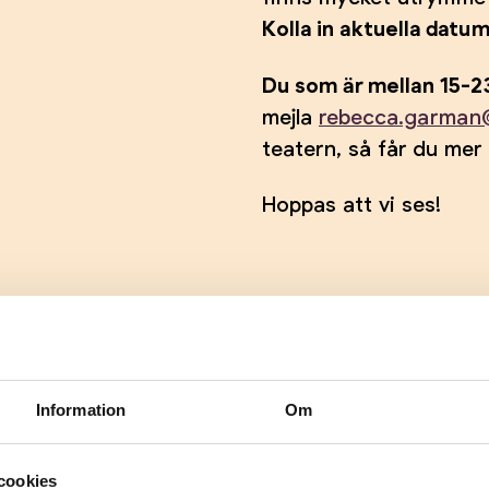
Kolla in aktuella datum
Du som är mellan 15-23
mejla
rebecca.garman
teatern, så får du mer
Hoppas att vi ses!
i vår
Bra att veta 
Information
Om
Plats: Ung Scen 
l. 17-19, om inget
Vi möts i teater
cookies