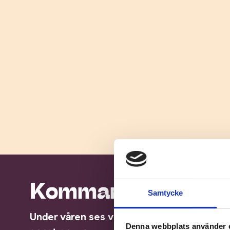
Kommande träffar 
Samtycke
Under våren ses vi på måndagar och alltid k
Denna webbplats använder 