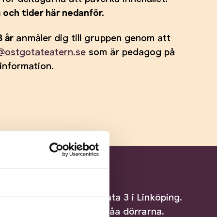
 och tider här nedanför.
 år
anmäler dig till gruppen genom att
@ostgotateatern.se
som är pedagog på
 information.
om träffarna
Öst, Elsa Brändströms gata 3 i Linköping.
ns entré, ingång via de blåa dörrarna.