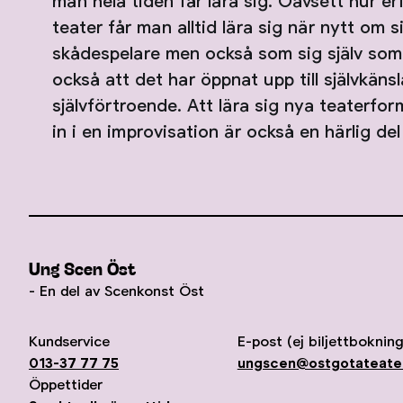
man hela tiden får lära sig. Oavsett hur e
teater får man alltid lära sig när nytt om s
skådespelare men också som sig själv som
också att det har öppnat upp till självkäns
självförtroende. Att lära sig nya teaterfor
in i en improvisation är också en härlig del
Ung Scen Öst
- En del av Scenkonst Öst
Kundservice
E-post (ej biljettbokning
013-37 77 75
ungscen@ostgotateate
Öppettider