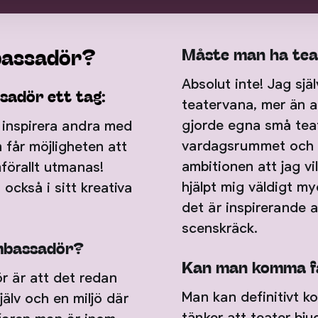
mbassadör?
Måste man ha tea
Absolut inte! Jag sjä
sadör ett tag:
teatervana, mer än a
gjorde egna små teat
t inspirera andra med
vardagsrummet och sk
 får möjligheten att
ambitionen att jag v
förallt utmanas!
hjälpt mig väldigt m
också i sitt kreativa
det är inspirerande 
scenskräck.
ambassadör?
Kan man komma fa
r är att det redan
Man kan definitivt 
jälv och en miljö där
tänker att teater bjud