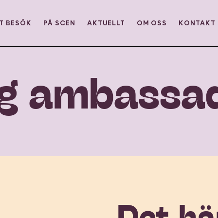
T BESÖK
PÅ SCEN
AKTUELLT
OM OSS
KONTAKT
ambassa
g
Det hä