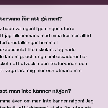
tervana för att gå med?
lv hade väl egentligen ingen större
tt jag tillsammans med mina kusiner alltid
erföreställningar hemma i
ådespelat lite i skolan. Jag hade
ille lära mig, och unga ambassadörer har
ycket i att utveckla den teatervanan och
att våga lära mig mer och utmana min
st man inte känner någon?
komma även om man inte känner någon! Jag
er in till att "skämma" ut sig lite, utan att