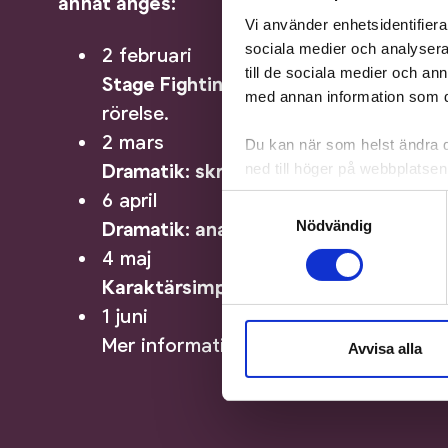
annat anges:
Vi använder enhetsidentifierar
sociala medier och analysera 
2 februari
till de sociala medier och a
Stage Fighting!
Tips: ha på oömma kläd
med annan information som du 
rörelse.
2 mars
Du kan när som helst ändra di
Dramatik: skriv och spela
ned till höger på webbplatsen
6 april
Samtyckesval
Nödvändig
Dramatik: analys och spel
4 maj
Karaktärsimpro
1 juni
Mer information kommer.
Avvisa alla