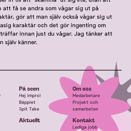
 att få se andra som vågar sig ut på
ktär, gör att man själv också vågar sig ut
asig karaktär och det gör ingenting om
 träffar innan just du vågar. Jag tänker att
an själv känner.
På scen
Om oss
r
Hej impro!
Medarbetare
Bäpplet
Projekt och
Spit Take
samarbeten
Aktuellt
Kontakt
Lediga jobb