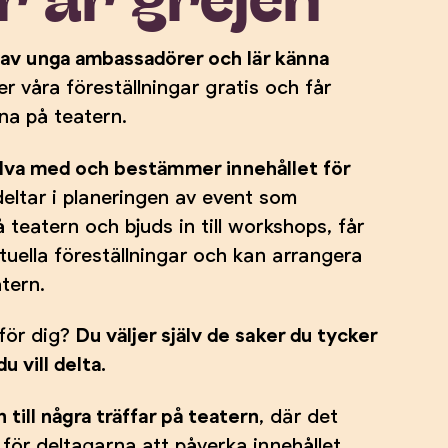
p av unga ambassadörer och lär känna
er våra föreställningar gratis och får
a på teatern.
lva med och bestämmer innehållet för
deltar i planeringen av event som
 teatern och bjuds in till workshops, får
tuella föreställningar och kan arrangera
atern.
 för dig?
Du väljer själv de saker du tycker
u vill delta.
 till några träffar på teatern
, där det
ör deltagarna att påverka innehållet.