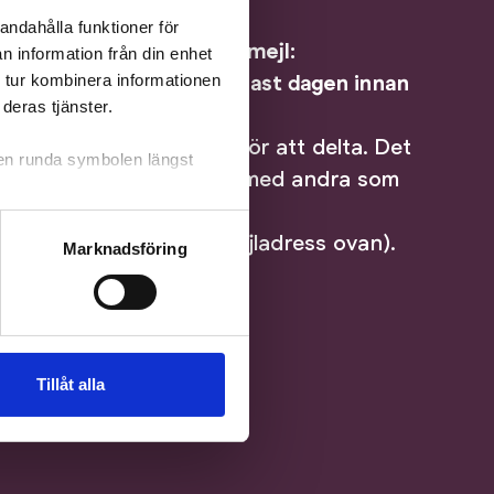
är kostnadsfria.
andahålla funktioner för
l Rebecca (pedagog) via mejl:
n information från din enhet
 tur kombinera informationen
@ostgotateatern.se senast dagen innan
deras tjänster.
 ha några förkunskaper för att delta. Det
 den runda symbolen längst
llar teater och vill hänga med andra som
Kontakta Rebecca (se mejladress ovan).
Marknadsföring
Tillåt alla