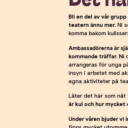
Bli en del av vår grup
teatern ännu mer.
Ni s
komma bakom kulissern
Ambassadörerna är sjä
kommande träffar. Ni
arrangeras för unga på
insyn i arbetet med ak
egna aktiviteter på te
Låter det här som nåt
är kul och hur mycket d
Under våren bjuder vi in
finns mycket utrymme f